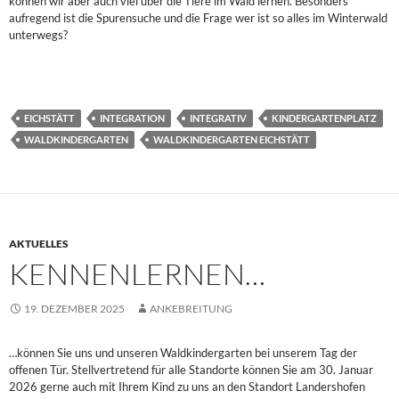
können wir aber auch viel über die Tiere im Wald lernen. Besonders
aufregend ist die Spurensuche und die Frage wer ist so alles im Winterwald
unterwegs?
EICHSTÄTT
INTEGRATION
INTEGRATIV
KINDERGARTENPLATZ
WALDKINDERGARTEN
WALDKINDERGARTEN EICHSTÄTT
AKTUELLES
KENNENLERNEN…
19. DEZEMBER 2025
ANKEBREITUNG
…können Sie uns und unseren Waldkindergarten bei unserem Tag der
offenen Tür. Stellvertretend für alle Standorte können Sie am 30. Januar
2026 gerne auch mit Ihrem Kind zu uns an den Standort Landershofen