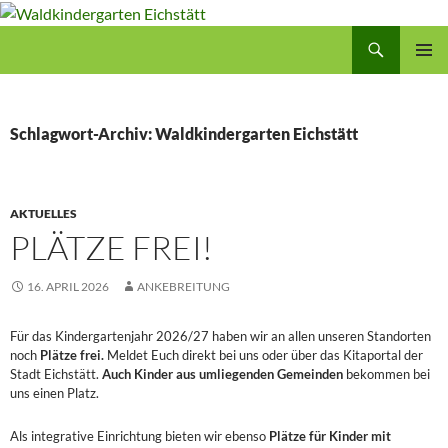
Zum
Inhalt
Suchen
Waldkindergarten Eichstätt
springen
PRIMÄR
MENÜ
Schlagwort-Archiv: Waldkindergarten Eichstätt
AKTUELLES
PLÄTZE FREI!
16. APRIL 2026
ANKEBREITUNG
Für das Kindergartenjahr 2026/27 haben wir an allen unseren Standorten
noch
Plätze frei.
Meldet Euch direkt bei uns oder über das Kitaportal der
Stadt Eichstätt.
Auch Kinder aus umliegenden Gemeinden
bekommen bei
uns einen Platz.
Als integrative Einrichtung bieten wir ebenso
Plätze für Kinder mit