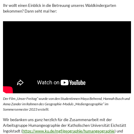
Ihr wollt einen Einblick in die Betreuung unseres Waldkindergarten
bekommen? Dann seht mal her:
Der Film „Unser Freitag“ wurde von den Studentinnen Maya Behrend, Hannah Busch und
Anna Zander im Rahmen des Geographie-Moduls „Mediengeographie“ im
Sommersemester 2023 erstellt.
Wir bedanken uns ganz herzlich für die Zusammenarbeit mit der
Arbeitsgruppe Humangeographie der Katholischen Universität Eichstätt
Ingolstadt (
https://www.ku.de/mgf/geographie/humangeographie
) und