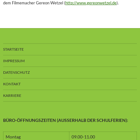
dem Filmemacher Gereon Wetzel (
http://www.gereonwetzel.de
).
STARTSEITE
IMPRESSUM
DATENSCHUTZ
KONTAKT
KARRIERE
BÜRO-ÖFFNUNGSZEITEN (AUSSERHALB DER SCHULFERIEN):
Montag
09.00-11.00