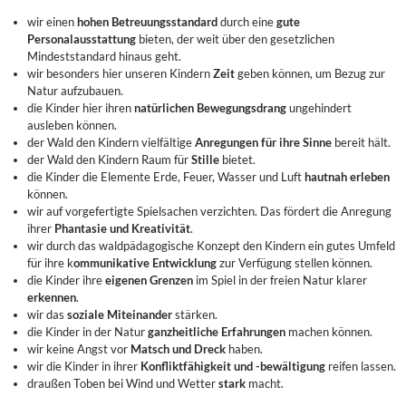
wir einen
hohen Betreuungsstandard
durch eine
gute
Personalausstattung
bieten, der weit über den gesetzlichen
Mindeststandard hinaus geht.
wir besonders hier unseren Kindern
Zeit
geben können, um Bezug zur
Natur aufzubauen.
die Kinder hier ihren
natürlichen Bewegungsdrang
ungehindert
ausleben können.
der Wald den Kindern vielfältige
Anregungen für ihre Sinne
bereit hält.
der Wald den Kindern Raum für
Stille
bietet.
die Kinder die Elemente Erde, Feuer, Wasser und Luft
hautnah erleben
können.
wir auf vorgefertigte Spielsachen verzichten. Das fördert die Anregung
ihrer
Phantasie und Kreativität
.
wir durch das waldpädagogische Konzept den Kindern ein gutes Umfeld
für ihre k
ommunikative Entwicklung
zur Verfügung stellen können.
die Kinder ihre
eigenen Grenzen
im Spiel in der freien Natur klarer
erkennen
.
wir das
soziale Miteinander
stärken.
die Kinder in der Natur
ganzheitliche Erfahrungen
machen können.
wir keine Angst vor
Matsch und Dreck
haben.
wir die Kinder in ihrer
Konfliktfähigkeit und -bewältigung
reifen lassen.
draußen Toben bei Wind und Wetter
stark
macht.