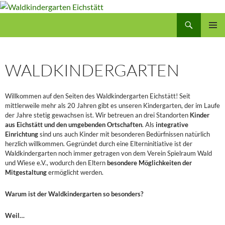
Zum
Inhalt
Suchen
Waldkindergarten Eichstätt
springen
PRIMÄR
MENÜ
WALDKINDERGARTEN
Willkommen auf den Seiten des Waldkindergarten Eichstätt! Seit
mittlerweile mehr als 20 Jahren gibt es unseren Kindergarten, der im Laufe
der Jahre stetig gewachsen ist. Wir betreuen an drei Standorten
Kinder
aus Eichstätt und den umgebenden Ortschaften
. Als
integrative
Einrichtung
sind uns auch Kinder mit besonderen Bedürfnissen natürlich
herzlich willkommen. Gegründet durch eine Elterninitiative ist der
Waldkindergarten noch immer getragen von dem Verein Spielraum Wald
und Wiese e.V., wodurch den Eltern
besondere Möglichkeiten der
Mitgestaltung
ermöglicht werden.
Warum ist der Waldkindergarten so besonders?
Weil…