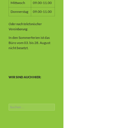
Mittwoch
09.00-11.00
Donnerstag
09.00-11.00
Oder nach telefonischer
Vereinbarung.
In den Sommerferien ist das
Büro vom 03. bis 28. August
nicht besetzt.
WIR SIND AUCH HIER:
Suchen
nach: