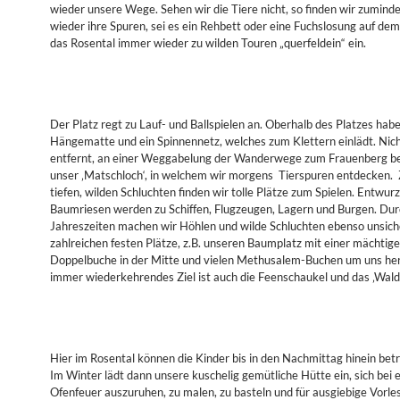
wieder unsere Wege. Sehen wir die Tiere nicht, so finden wir zumind
wieder ihre Spuren, sei es ein Rehbett oder eine Fuchslosung auf de
das Rosental immer wieder zu wilden Touren „querfeldein“ ein.
Der Platz regt zu Lauf­- und Ballspielen an. Oberhalb des Platzes habe
Hängematte und ein Spinnennetz, welches zum Klettern einlädt. Nic
entfernt, an einer Weggabelung der Wanderwege zum Frauenberg bef
unser ‚Matschloch‘, in welchem wir morgens Tierspuren entdecken.
tiefen, wilden Schluchten finden wir tolle Plätze zum Spielen. Entwurz
Baumriesen werden zu Schiffen, Flugzeugen, Lagern und Burgen. Dur
Jahreszeiten machen wir Höhlen und wilde Schluchten ebenso unsich
zahlreichen festen Plätze, z.B. unseren Baumplatz mit einer mächtig
Doppelbuche in der Mitte und vielen Methusalem­-Buchen um uns he
immer wiederkehrendes Ziel ist auch die Feenschaukel und das ‚Waldc
Hier im Rosental können die Kinder bis in den Nachmittag hinein bet
Im Winter lädt dann unsere kuschelig gemütliche Hütte ein, sich be
Ofenfeuer auszuruhen, zu malen, zu basteln und für ausgiebige Vorle