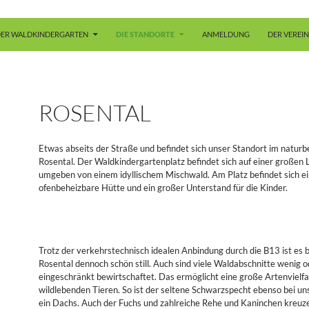
ER WALDKINDERGARTEN
DIE STANDORTE
ANMELDUNG
DER VEREIN
ROSENTAL
Etwas abseits der Straße und befindet sich unser Standort im natur
Rosental. Der Waldkindergartenplatz befindet sich auf einer großen 
umgeben von einem idyllischem Mischwald. Am Platz befindet sich e
ofenbeheizbare Hütte und ein großer Unterstand für die Kinder.
Trotz der verkehrstechnisch idealen Anbindung durch die B13 ist es b
Rosental dennoch schön still. Auch sind viele Waldabschnitte wenig o
eingeschränkt bewirtschaftet. Das ermöglicht eine große Artenvielfa
wildlebenden Tieren. So ist der seltene Schwarzspecht ebenso bei u
ein Dachs. Auch der Fuchs und zahlreiche Rehe und Kaninchen kreu