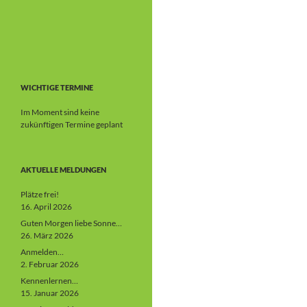
WICHTIGE TERMINE
Im Moment sind keine
zukünftigen Termine geplant
AKTUELLE MELDUNGEN
Plätze frei!
16. April 2026
Guten Morgen liebe Sonne…
26. März 2026
Anmelden…
2. Februar 2026
Kennenlernen…
15. Januar 2026