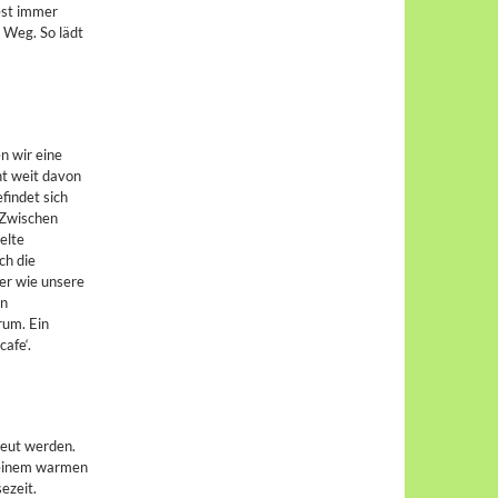
est immer
m Weg. So lädt
n wir eine
ht weit davon
indet sich
 Zwischen
elte
ch die
er wie unsere
en
rum. Ein
afe‘.
reut werden.
i einem warmen
sezeit.