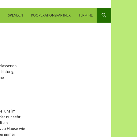
SPENDEN
KOOPERATIONSPARTNER
TERMINE
belassenen
Lichtung,
ine
ei uns im
der nur sehr
lt an
ns zu Hause wie
zen immer