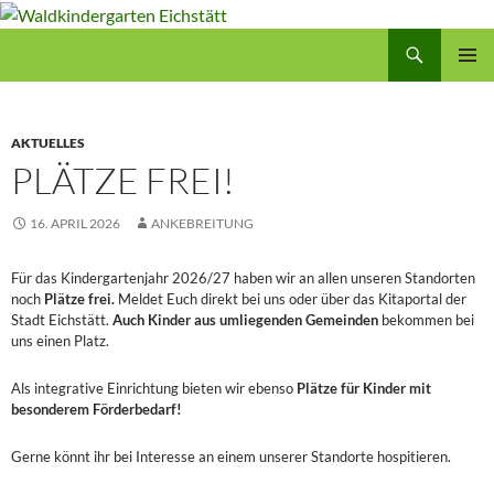
Zum
Inhalt
Suchen
Waldkindergarten Eichstätt
springen
PRIMÄR
MENÜ
AKTUELLES
PLÄTZE FREI!
16. APRIL 2026
ANKEBREITUNG
Für das Kindergartenjahr 2026/27 haben wir an allen unseren Standorten
noch
Plätze frei.
Meldet Euch direkt bei uns oder über das Kitaportal der
Stadt Eichstätt.
Auch Kinder aus umliegenden Gemeinden
bekommen bei
uns einen Platz.
Als integrative Einrichtung bieten wir ebenso
Plätze für Kinder mit
besonderem Förderbedarf!
Gerne könnt ihr bei Interesse an einem unserer Standorte hospitieren.