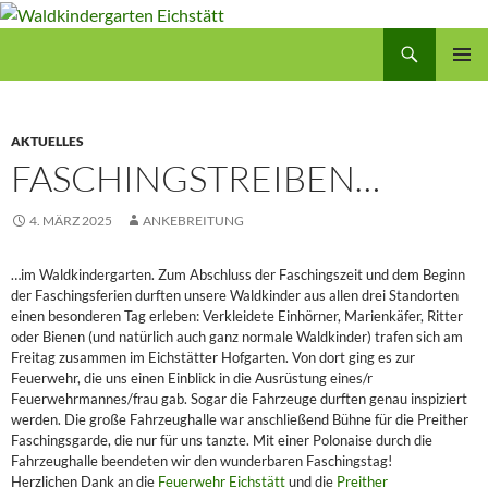
Zum
Inhalt
Suchen
Waldkindergarten Eichstätt
springen
PRIMÄR
MENÜ
AKTUELLES
FASCHINGSTREIBEN…
4. MÄRZ 2025
ANKEBREITUNG
…im Waldkindergarten. Zum Abschluss der Faschingszeit und dem Beginn
der Faschingsferien durften unsere Waldkinder aus allen drei Standorten
einen besonderen Tag erleben: Verkleidete Einhörner, Marienkäfer, Ritter
oder Bienen (und natürlich auch ganz normale Waldkinder) trafen sich am
Freitag zusammen im Eichstätter Hofgarten. Von dort ging es zur
Feuerwehr, die uns einen Einblick in die Ausrüstung eines/r
Feuerwehrmannes/frau gab. Sogar die Fahrzeuge durften genau inspiziert
werden. Die große Fahrzeughalle war anschließend Bühne für die Preither
Faschingsgarde, die nur für uns tanzte. Mit einer Polonaise durch die
Fahrzeughalle beendeten wir den wunderbaren Faschingstag!
Herzlichen Dank an die
Feuerwehr Eichstätt
und die
Preither