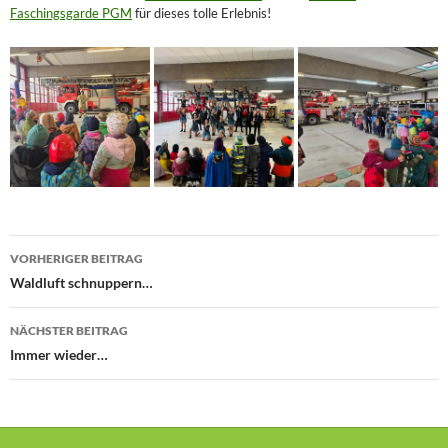
Faschingsgarde PGM
für dieses tolle Erlebnis!
Beitragsnavigation
VORHERIGER BEITRAG
Waldluft schnuppern…
NÄCHSTER BEITRAG
Immer wieder…