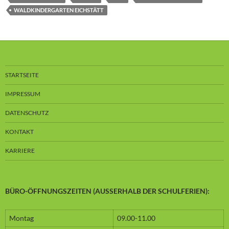
WALDKINDERGARTEN EICHSTÄTT
STARTSEITE
IMPRESSUM
DATENSCHUTZ
KONTAKT
KARRIERE
BÜRO-ÖFFNUNGSZEITEN (AUSSERHALB DER SCHULFERIEN):
Montag
09.00-11.00