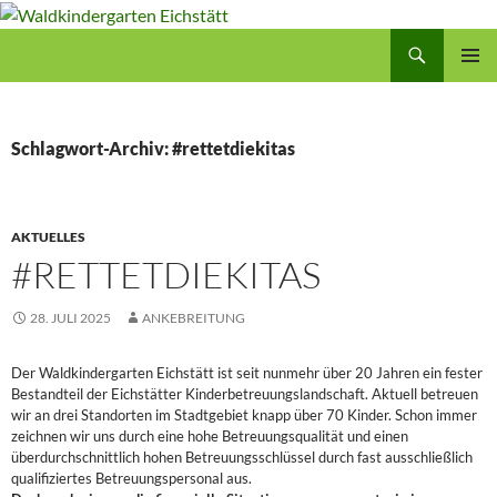
Zum
Inhalt
Suchen
Waldkindergarten Eichstätt
springen
PRIMÄR
MENÜ
Schlagwort-Archiv: #rettetdiekitas
AKTUELLES
#RETTETDIEKITAS
28. JULI 2025
ANKEBREITUNG
Der Waldkindergarten Eichstätt ist seit nunmehr über 20 Jahren ein fester
Bestandteil der Eichstätter Kinderbetreuungslandschaft. Aktuell betreuen
wir an drei Standorten im Stadtgebiet knapp über 70 Kinder. Schon immer
zeichnen wir uns durch eine hohe Betreuungsqualität und einen
überdurchschnittlich hohen Betreuungsschlüssel durch fast ausschließlich
qualifiziertes Betreuungspersonal aus.