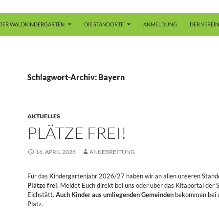
DER WALDKINDERGARTEN
DIE STANDORTE
ANMELDUNG
DER VEREIN
Schlagwort-Archiv: Bayern
AKTUELLES
PLÄTZE FREI!
16. APRIL 2026
ANKEBREITUNG
Für das Kindergartenjahr 2026/27 haben wir an allen unseren Stand
Plätze frei.
Meldet Euch direkt bei uns oder über das Kitaportal der 
Eichstätt.
Auch Kinder aus umliegenden Gemeinden
bekommen bei u
Platz.