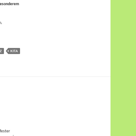
 besonderem
n.
Z
KITA
fester