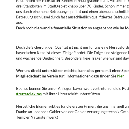
Bestandteil der Eichstätter Kinderbetreuungslandschaft. Aktuell bet
drei Standorten im Stadtgebiet knapp über 70 Kinder. Schon immer z
uns durch eine hohe Betreuungsqualität und einen überdurchschnittl
Betreuungsschlüssel durch fast ausschließlich qualifiziertes Betreuu
aus.
Doch noch nie war die finanzielle Situation so angespannt wie im 
Doch die Sicherung der Qualität ist nicht nur für uns eine Herausforde
bayerischen Kitas ist dieses Ziel gefährdet. Die Folge sind steigende
und wachsende Ungleichheit. Besonders freie Träger wie wir sind dav
Wer uns direkt unterstützen möchte, kann dies gerne mit einer Spe
Mitgliedschaft im Verein tun! Informationen dazu finden Sie
hier
.
Ebenso können Sie unser Anliegen bayernweit vertreten und die
Peti
#rettetdiekitas
mit Ihrer Unterschrift unterstützen.
Herbstliche Blumen gibt es für die ersten Firmen, die uns finanziell u
Danke an Johannes Gabler von der Gabler Versorgungstechnik Gm
Templer Natursteinwerk!