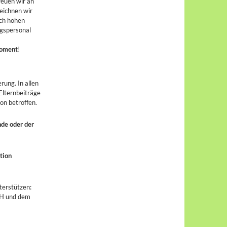
reuen wir an
eichnen wir
ich hohen
ngspersonal
Moment
!
rung. In allen
 Elternbeiträge
on betroffen.
nde oder der
tion
nterstützen:
bH und dem