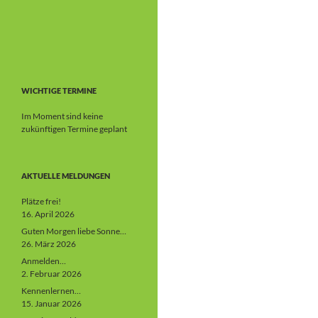
WICHTIGE TERMINE
Im Moment sind keine
zukünftigen Termine geplant
AKTUELLE MELDUNGEN
Plätze frei!
16. April 2026
Guten Morgen liebe Sonne…
26. März 2026
Anmelden…
2. Februar 2026
Kennenlernen…
15. Januar 2026