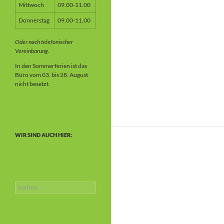
Mittwoch
09.00-11.00
Donnerstag
09.00-11.00
Oder nach telefonischer
Vereinbarung.
In den Sommerferien ist das
Büro vom 03. bis 28. August
nicht besetzt.
WIR SIND AUCH HIER:
Suchen
nach: