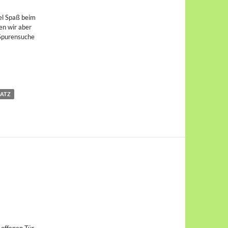
el Spaß beim
n wir aber
 Spurensuche
LATZ
offenen Tür.