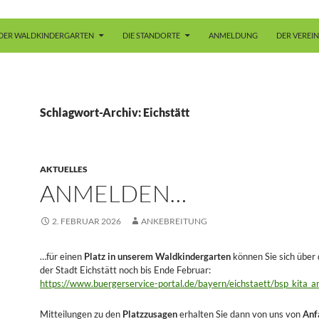
DER WALDKINDERGARTEN
DIE STANDORTE
ANMELDUNG
DER VEREIN
Schlagwort-Archiv: Eichstätt
AKTUELLES
ANMELDEN…
2. FEBRUAR 2026
ANKEBREITUNG
…für einen
Platz in unserem Waldkindergarten
können Sie sich über
der Stadt Eichstätt noch bis Ende Februar:
https://www.buergerservice-portal.de/bayern/eichstaett/bsp_kita_
Mitteilungen zu den
Platzzusagen
erhalten Sie dann von uns von
Anf