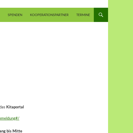
SPENDEN
KOOPERATIONSPARTNER
TERMINE
 das
Kitaportal
anmeldung#/
ang bis Mitte