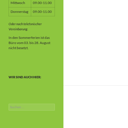
Mittwoch
09.00-11.00
Donnerstag
09.00-11.00
Oder nach telefonischer
Vereinbarung.
In den Sommerferien ist das
Büro vom 03. bis 28. August
nicht besetzt.
WIR SIND AUCH HIER:
Suchen
nach: