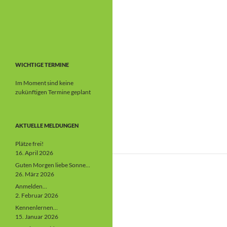
WICHTIGE TERMINE
Im Moment sind keine
zukünftigen Termine geplant
AKTUELLE MELDUNGEN
Plätze frei!
16. April 2026
Guten Morgen liebe Sonne…
26. März 2026
Anmelden…
2. Februar 2026
Kennenlernen…
15. Januar 2026