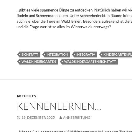
…gibt es viele spannende Dinge zu entdecken. Natürlich haben wir vi
Rodeln und Schneemannbauen. Unter schneebedeckten Bäume könne
auch viel über die Tiere im Wald lernen. Besonders aufregend ist die
und die Frage wer ist so alles im Winterwald unterwegs?
EICHSTÄTT
INTEGRATION
INTEGRATIV
KINDERGARTENP
WALDKINDERGARTEN
WALDKINDERGARTEN EICHSTÄTT
AKTUELLES
KENNENLERNEN…
19. DEZEMBER 2025
ANKEBREITUNG
…können Sie uns und unseren Waldkindergarten bei unserem Tag der 