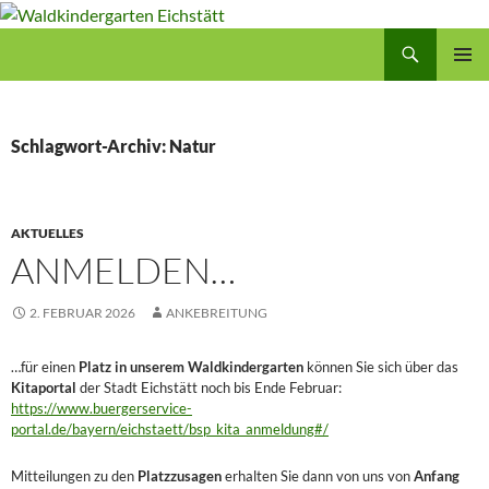
Zum
Inhalt
Suchen
Waldkindergarten Eichstätt
springen
PRIMÄR
MENÜ
Schlagwort-Archiv: Natur
AKTUELLES
ANMELDEN…
2. FEBRUAR 2026
ANKEBREITUNG
…für einen
Platz in unserem Waldkindergarten
können Sie sich über das
Kitaportal
der Stadt Eichstätt noch bis Ende Februar:
https://www.buergerservice-
portal.de/bayern/eichstaett/bsp_kita_anmeldung#/
Mitteilungen zu den
Platzzusagen
erhalten Sie dann von uns von
Anfang