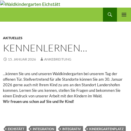
Zum
Inhalt
Suchen
Waldkindergarten Eichstätt
springen
PRIMÄR
MENÜ
AKTUELLES
KENNENLERNEN…
15. JANUAR 2026
ANKEBREITUNG
…können Sie uns und unseren Waldkindergarten bei unserem Tag der
offenen Tür. Stellvertretend für alle Standorte können Sie am 30. Januar
2026 gerne auch mit Ihrem Kind zu uns an den Standort Landershofen
kommen. Lernen Sie uns kennen, stellen Sie Fragen und bekommen Sie
einen Eindruck von unserer Arbeit mit den Kindern im Wald.
Wir freuen uns schon auf Sie und Ihr Kind!
EICHSTÄTT
INTEGRATION
INTEGRATIV
KINDERGARTENPLATZ