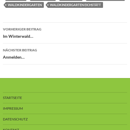
WALDKINDERGARTEN
WALDKINDERGARTEN EICHSTÄTT
Beitragsnavigation
VORHERIGER BEITRAG
Im Winterwald…
NÄCHSTER BEITRAG
Anmelden…
STARTSEITE
IMPRESSUM
DATENSCHUTZ
KONTAKT