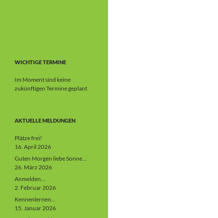
WICHTIGE TERMINE
Im Moment sind keine
zukünftigen Termine geplant
AKTUELLE MELDUNGEN
Plätze frei!
16. April 2026
Guten Morgen liebe Sonne…
26. März 2026
Anmelden…
2. Februar 2026
Kennenlernen…
15. Januar 2026