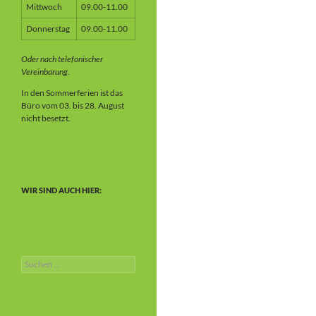
Mittwoch
09.00-11.00
Donnerstag
09.00-11.00
Oder nach telefonischer
Vereinbarung.
In den Sommerferien ist das
Büro vom 03. bis 28. August
nicht besetzt.
WIR SIND AUCH HIER:
Suchen
nach: